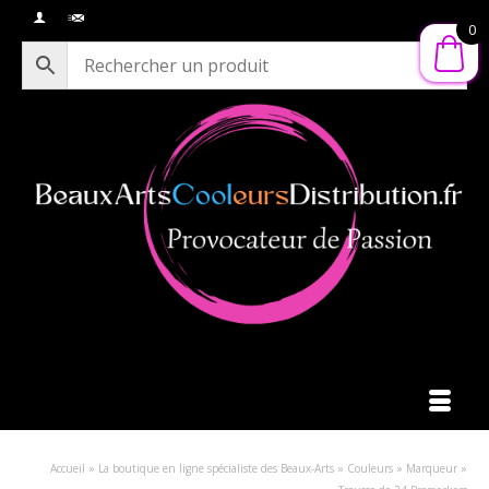
0
Accueil
»
La boutique en ligne spécialiste des Beaux-Arts
»
Couleurs
»
Marqueur
»