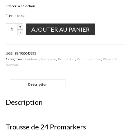
Effacer la sélection
1 en stock
quantité
AJOUTER AU PANIER
de
Trousse
de
24
UGS :
884955043295
Promarkers
Catégories :
Couleurs
,
Marqueur
,
Promarker
,
Promo Rentrée
,
Winsor &
Newton
Description
Description
Trousse de 24 Promarkers