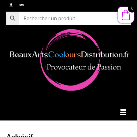
0
Adhésif