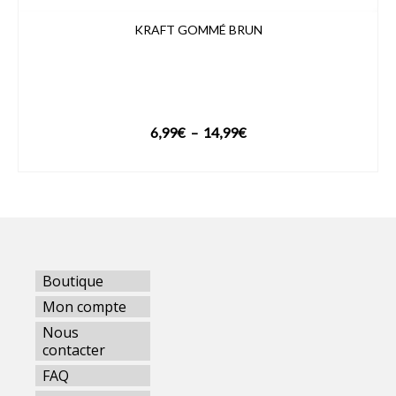
KRAFT GOMMÉ BRUN
Plage
6,99
€
–
14,99
€
de
VOIR LE PRODUIT
prix :
6,99€
à
14,99€
Boutique
Mon compte
Nous
contacter
FAQ