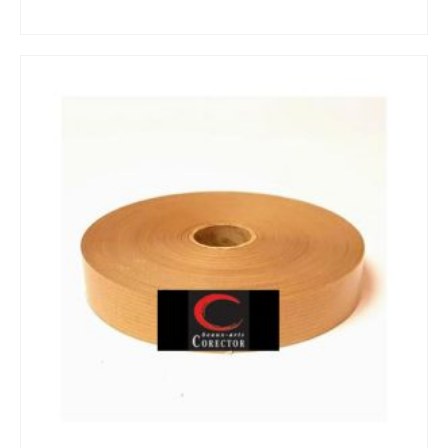
de
VOIR LE PRODUIT
prix :
18,99€
à
35,99€