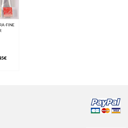
RA-FINE
R
Plage
45
€
de
DUIT
prix :
6,39€
à
11,45€