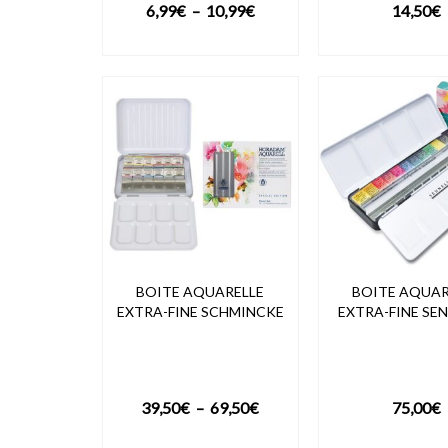
Plage
6,99
€
–
10,99
€
14,50
€
de
VOIR LE PRODUIT
VOIR LE PRO
prix :
6,99€
à
10,99€
BOITE AQUARELLE
BOITE AQUAR
EXTRA-FINE SCHMINCKE
EXTRA-FINE SEN
Plage
39,50
€
–
69,50
€
75,00
€
de
VOIR LE PRODUIT
VOIR LE PRO
prix :