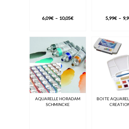
Plage
6,09
€
–
10,05
€
5,99
€
–
9,
de
VOIR LE PRODUIT
VOIR LE PRO
prix :
6,09€
à
10,05€
AQUARELLE HORADAM
BOITE AQUAREL
SCHMINCKE
CREATIO