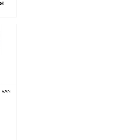
Plage
0
€
de
UIT
prix :
15,50€
à
27,50€
E VAN
UIT