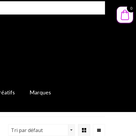
0
réatifs
Marques
Tri par défaut