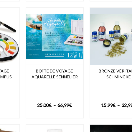
23,99€
à
69,99€
YAGE
BOÎTE DE VOYAGE
BRONZE VÉRITA
AMPUS
AQUARELLE SENNELIER
SCHMINCKE
Plage
25,00
€
–
66,99
€
15,99
€
–
32,9
de
DUIT
VOIR LE PRODUIT
VOIR LE PROD
prix :
25,00€
à