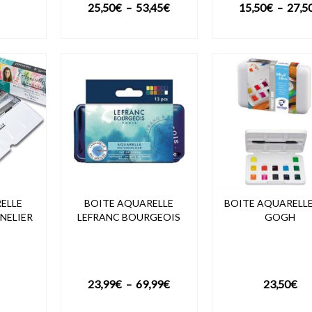
Plage
25,50
€
–
53,45
€
15,50
€
–
27,5
de
DUIT
VOIR LE PRODUIT
VOIR LE PROD
prix :
25,50€
à
53,45€
ELLE
BOITE AQUARELLE
BOITE AQUARELL
NELIER
LEFRANC BOURGEOIS
GOGH
Plage
23,99
€
–
69,99
€
23,50
€
de
DUIT
VOIR LE PRODUIT
VOIR LE PROD
prix :