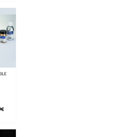
BLE
Plage
9
€
de
UIT
prix :
15,99€
à