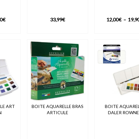
Plage
90
€
33,99
€
12,00
€
–
19,9
de
DUIT
VOIR LE PRODUIT
VOIR LE PROD
prix :
5,99€
à
9,90€
LE ART
BOITE AQUARELLE BRAS
BOITE AQUARE
N
ARTICULE
DALER ROWNE