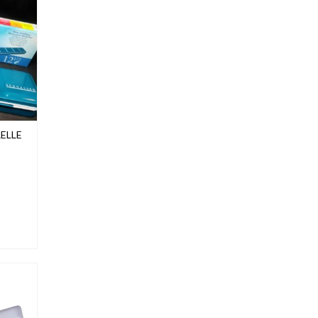
32,99€
ELLE
UIT