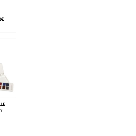
Plage
0
€
de
UIT
prix :
12,00€
à
19,90€
LLE
Y