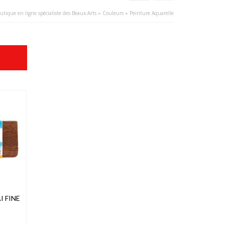
utique en ligne spécialiste des Beaux-Arts
»
Couleurs
»
Peinture Aquarelle
 FINE