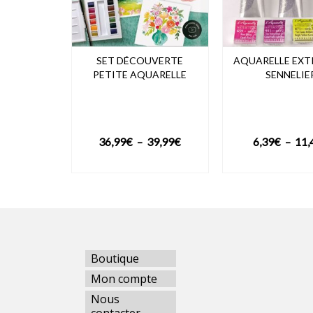
SET DÉCOUVERTE
AQUARELLE EXT
PETITE AQUARELLE
SENNELIE
Plage
36,99
€
–
39,99
€
6,39
€
–
11,
de
VOIR LE PRODUIT
VOIR LE PRO
prix :
36,99€
à
39,99€
Boutique
Mon compte
Nous