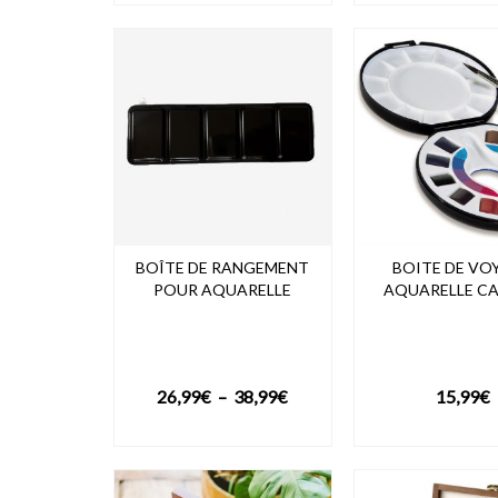
39,50€
à
69,50€
BOÎTE DE RANGEMENT
BOITE DE VO
POUR AQUARELLE
AQUARELLE C
Plage
26,99
€
–
38,99
€
15,99
€
de
VOIR LE PRODUIT
VOIR LE PRO
prix :
26,99€
à