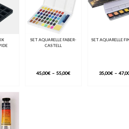
OX
SET AQUARELLE FABER-
SET AQUARELLE FI
VIDE
CASTELL
Plage
45,00
€
–
55,00
€
35,00
€
–
47,0
de
DUIT
VOIR LE PRODUIT
VOIR LE PROD
prix :
45,00€
à
55,00€