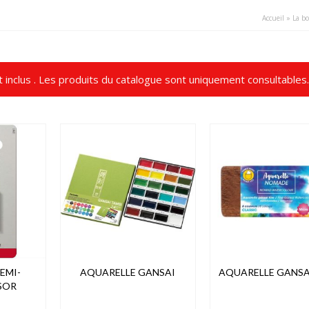
Accueil
»
La bo
t inclus . Les produits du catalogue sont uniquement consultables.
EMI-
AQUARELLE GANSAI
AQUARELLE GANSAI
SOR