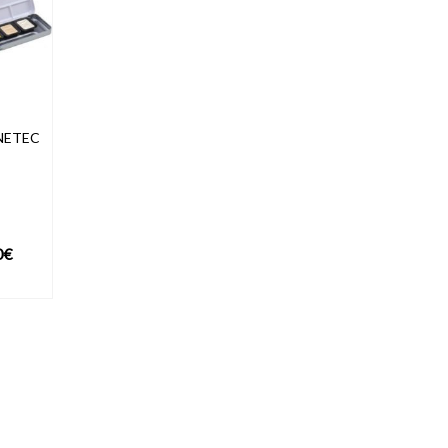
NETEC
Plage
0
€
de
UIT
prix :
35,00€
à
47,00€