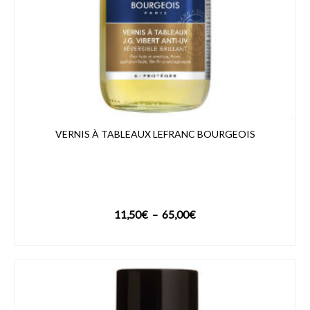
VERNIS À TABLEAUX LEFRANC BOURGEOIS
Plage
11,50
€
–
65,00
€
de
VOIR LE PRODUIT
prix :
11,50€
à
65,00€