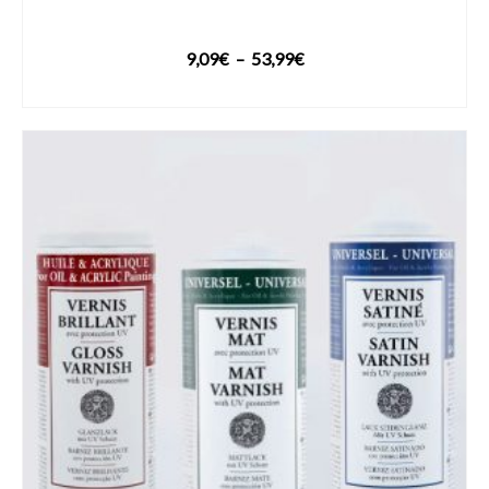
Plage
9,09
€
–
53,99
€
de
VOIR LE PRODUIT
prix :
9,09€
à
53,99€