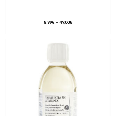
Plage
8,99
€
–
49,00
€
de
VOIR LE PRODUIT
prix :
8,99€
à
49,00€