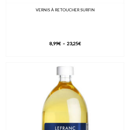
VERNIS À RETOUCHER SURFIN
Plage
8,99
€
–
23,25
€
de
VOIR LE PRODUIT
prix :
8,99€
à
23,25€