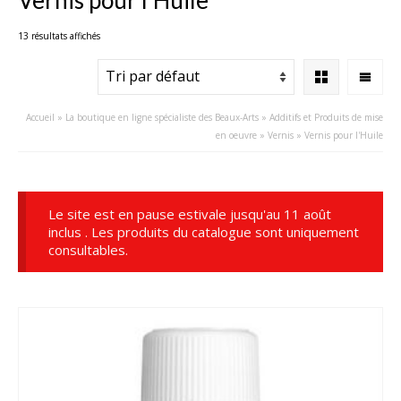
13 résultats affichés
Accueil
»
La boutique en ligne spécialiste des Beaux-Arts
»
Additifs et Produits de mise
en oeuvre
»
Vernis
»
Vernis pour l'Huile
Le site est en pause estivale jusqu'au 11 août
inclus . Les produits du catalogue sont uniquement
consultables.