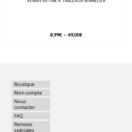
VERNIS SATINÉ À TABLEAUX SENNELIER
Plage
8,99
€
–
49,00
€
de
VOIR LE PRODUIT
prix :
8,99€
à
49,00€
Boutique
Mon compte
Nous
contacter
FAQ
Remises
spéciales