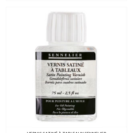
8,99€
à
46,99€