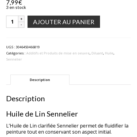
7,99
€
3 en stock
quantité
AJOUTER AU PANIER
de
Huile
de
Lin
UGS :
3046450466819
clarifiée
Catégories :
Additifs et Produits de mise en oeuvre
,
Diluant
,
Huile
,
Sennelier
Sennelier
Description
Description
Huile de Lin Sennelier
L’Huile de Lin clarifiée Sennelier permet de fluidifier la
peinture tout en conservant son aspect initial.