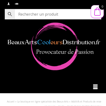
0
Accueil
»
La boutique en ligne spécialiste des Beaux-Arts
»
Additifs et Produits de mise