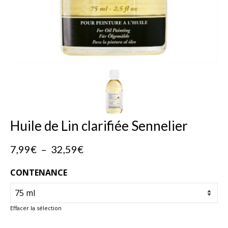
Huile de Lin clarifiée Sennelier
Plage
7,99
€
–
32,59
€
de
prix :
CONTENANCE
7,99€
à
32,59€
Effacer la sélection