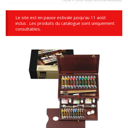
l'Huile
»
Coffret Huile Extra-Fine Rembrandt
Le site est en pause estivale jusqu'au 11 août
inclus . Les produits du catalogue sont uniquement
consultables.