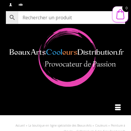
0
Accueil
»
La boutique en ligne spécialiste des Beaux-Arts
»
Couleurs
»
Peinture à