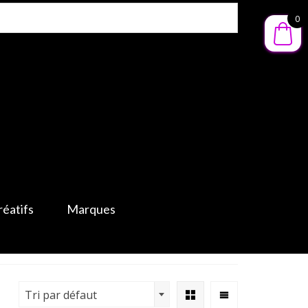
0
réatifs
Marques
Tri par défaut