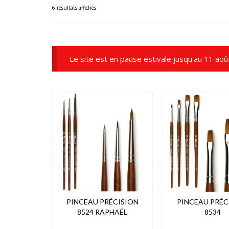
6 résultats affichés
Le site est en pause estivale jusqu'au 11 aoû
PINCEAU PRÉCISION
PINCEAU PRÉC
8524 RAPHAËL
8534