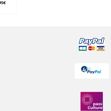
Plage
95
€
de
DUIT
prix :
6,29€
à
14,95€