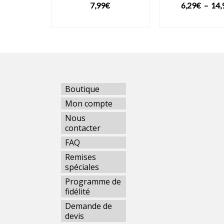
7,99
€
6,29
€
–
14,
VOIR LE PRODUIT
VOIR LE PRO
Boutique
Mon compte
Nous
contacter
FAQ
Remises
spéciales
Programme de
fidélité
Demande de
devis