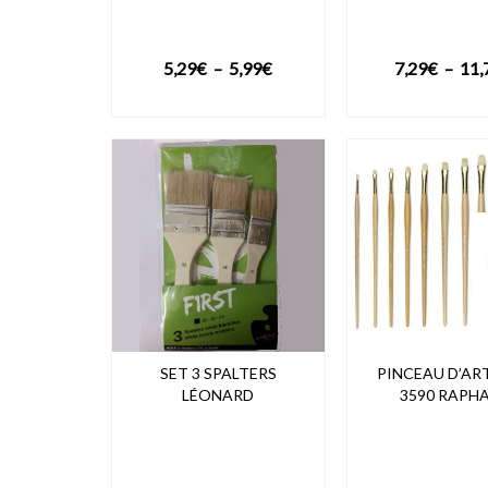
Plage
5,29
€
–
5,99
€
7,29
€
–
11,
de
VOIR LE PRODUIT
VOIR LE PRO
prix :
5,29€
à
5,99€
SET 3 SPALTERS
PINCEAU D’AR
LÉONARD
3590 RAPH