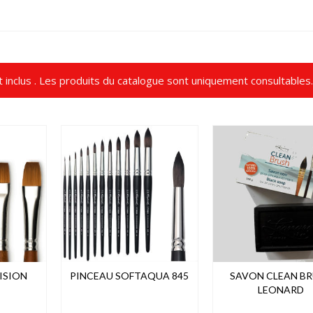
t inclus . Les produits du catalogue sont uniquement consultables.
ISION
PINCEAU SOFTAQUA 845
SAVON CLEAN B
LEONARD