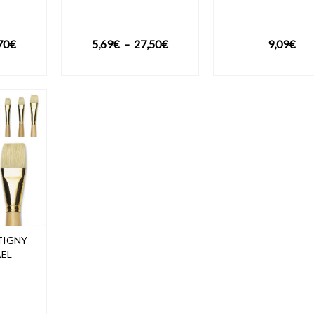
Plage
Plage
70
€
5,69
€
–
27,50
€
9,09
€
de
de
DUIT
VOIR LE PRODUIT
VOIR LE PROD
prix :
prix :
7,29€
5,69€
à
à
11,70€
27,50€
TIGNY
AËL